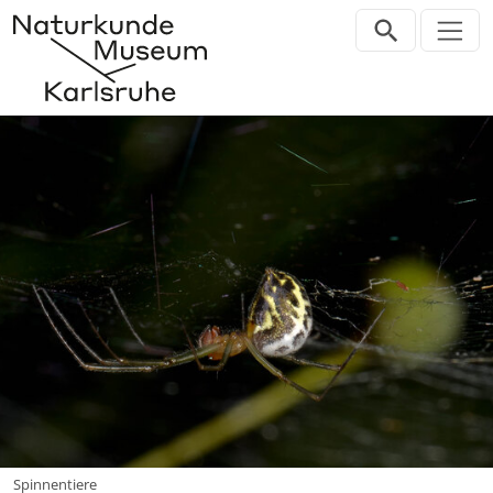
Direkt zur Hauptnavigation springen
Direkt zum Inhalt springen
Spinnentiere