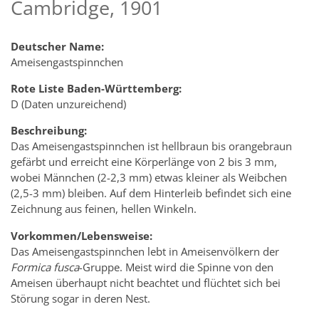
Cambridge, 1901
Deutscher Name:
Ameisengastspinnchen
Rote Liste Baden-Württemberg:
D (Daten unzureichend)
Beschreibung:
Das Ameisengastspinnchen ist hellbraun bis orangebraun
gefärbt und erreicht eine Körperlänge von 2 bis 3 mm,
wobei Männchen (2-2,3 mm) etwas kleiner als Weibchen
(2,5-3 mm) bleiben. Auf dem Hinterleib befindet sich eine
Zeichnung aus feinen, hellen Winkeln.
Vorkommen/Lebensweise:
Das Ameisengastspinnchen lebt in Ameisenvölkern der
Formica fusca
-Gruppe. Meist wird die Spinne von den
Ameisen überhaupt nicht beachtet und flüchtet sich bei
Störung sogar in deren Nest.