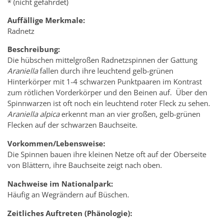
* (nicht gefährdet)
Auffällige Merkmale:
Radnetz
Beschreibung:
Die hübschen mittelgroßen Radnetzspinnen der Gattung
Araniella
fallen durch ihre leuchtend gelb-grünen
Hinterkörper mit 1-4 schwarzen Punktpaaren im Kontrast
zum rötlichen Vorderkörper und den Beinen auf. Über den
Spinnwarzen ist oft noch ein leuchtend roter Fleck zu sehen.
Araniella alpica
erkennt man an vier großen, gelb-grünen
Flecken auf der schwarzen Bauchseite.
Vorkommen/Lebensweise:
Die Spinnen bauen ihre kleinen Netze oft auf der Oberseite
von Blättern, ihre Bauchseite zeigt nach oben.
Nachweise im Nationalpark:
Häufig an Wegrändern auf Büschen.
Zeitliches Auftreten (Phänologie):