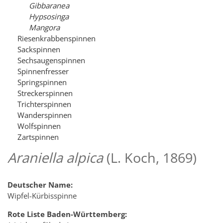
Gibbaranea
Hypsosinga
Mangora
Riesenkrabbenspinnen
Sackspinnen
Sechsaugenspinnen
Spinnenfresser
Springspinnen
Streckerspinnen
Trichterspinnen
Wanderspinnen
Wolfspinnen
Zartspinnen
Araniella alpica
(L. Koch, 1869)
Deutscher Name:
Wipfel-Kürbisspinne
Rote Liste Baden-Württemberg: