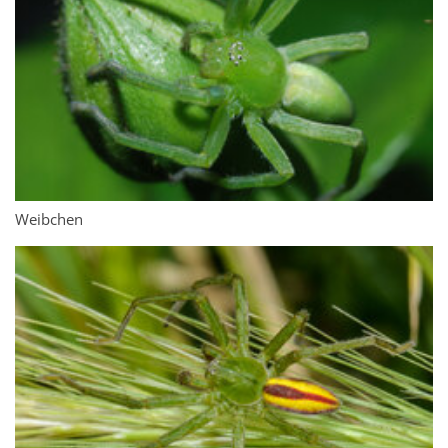
Weibchen