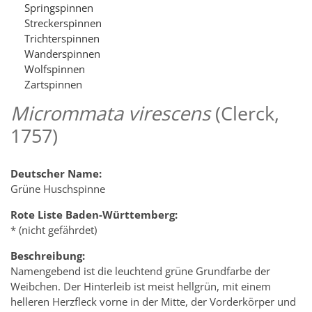
Springspinnen
Streckerspinnen
Trichterspinnen
Wanderspinnen
Wolfspinnen
Zartspinnen
Micrommata virescens
(Clerck,
1757)
Deutscher Name:
Grüne Huschspinne
Rote Liste Baden-Württemberg:
* (nicht gefährdet)
Beschreibung:
Namengebend ist die leuchtend grüne Grundfarbe der
Weibchen. Der Hinterleib ist meist hellgrün, mit einem
helleren Herzfleck vorne in der Mitte, der Vorderkörper und